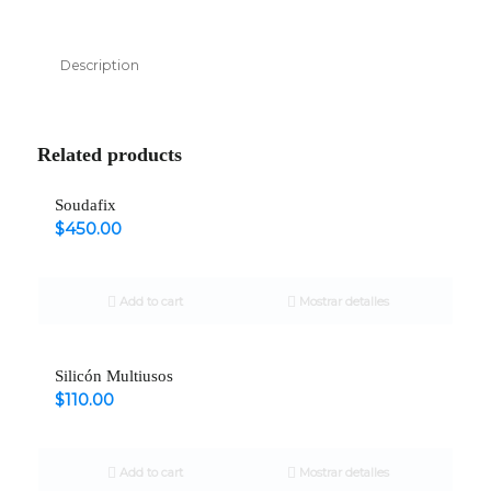
Description
Related products
Soudafix
$
450.00
Add to cart
Mostrar detalles
Silicón Multiusos
$
110.00
Add to cart
Mostrar detalles