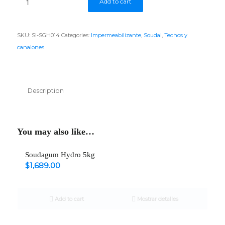
Add to cart
SKU:
SI-SGH014
Categories:
Impermeabilizante
,
Soudal
,
Techos y
canalones
Description
You may also like…
Soudagum Hydro 5kg
$
1,689.00
Add to cart
Mostrar detalles