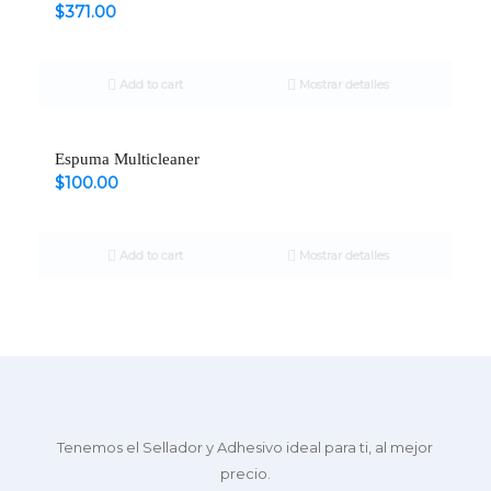
$
371.00
Add to cart
Mostrar detalles
Espuma Multicleaner
$
100.00
Add to cart
Mostrar detalles
Tenemos el Sellador y Adhesivo ideal para ti, al mejor
precio.